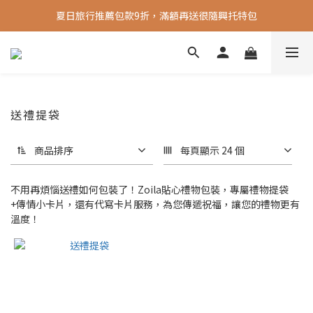
夏日旅行推薦包款9折，滿額再送很隨興托特包
新會員送 100元首購金
新會員送 100元首購金
送禮提袋
商品排序
每頁顯示 24 個
不用再煩惱送禮如何包裝了！Zoila貼心禮物包裝，專屬禮物提袋
+傳情小卡片，還有代寫卡片服務，為您傳遞祝福，讓您的禮物更有
溫度！