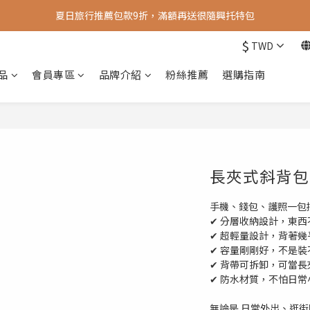
夏日旅行推薦包款9折，滿額再送很隨興托特包
新會員送 100元首購金
$
TWD
新會員送 100元首購金
品
會員專區
品牌介紹
粉絲推薦
選購指南
長夾式斜背包
手機、錢包、護照一包
✔ 分層收納設計，東
✔ 超輕量設計，背著
✔ 容量剛剛好，不是
✔ 背帶可拆卸，可當
✔ 防水材質，不怕日常
無論是 日常外出、逛