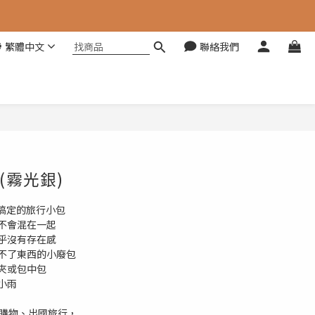
繁體中文
聯絡我們
立即購買
(霧光銀)
搞定的旅行小包
西不會混在一起
幾乎沒有存在感
裝不了東西的小廢包
長夾或包中包
小雨
街購物、出國旅行，