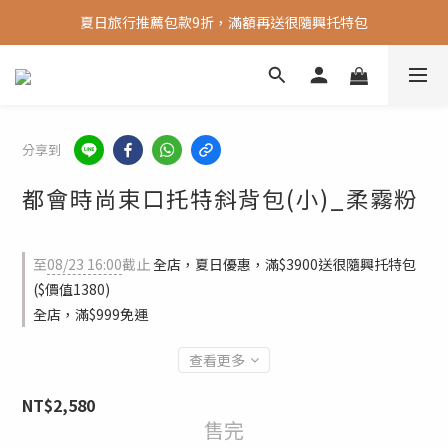
夏日旅行推薦包款9折，滿額再送很隨興托特包
新會員送 100元首購金
新會員送 100元首購金
分享到
都會時尚束口托特斜背包(小)_柔霧粉
至
08/23 16:00
截止
全店，夏日優惠，滿$3900送很隨興托特包
($價值1380)
全店，滿$999免運
查看更多
NT$2,580
售完