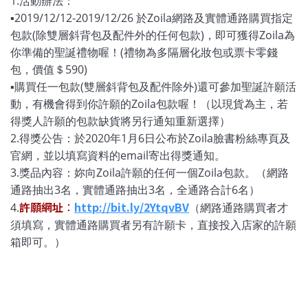
1.活動辦法：
▪2019/12/12-2019/12/26 於Zoila網路及實體通路購買指定
包款(除雙層斜背包及配件外的任何包款)，即可獲得Zoila為
你準備的聖誕禮物喔
！
(禮物為多隔層化妝包或票卡零錢
包，價值＄590)
▪
購買任一包款(雙層斜背包及配件除外)還可參加聖誕許願活
動，有機會得到你許願的Zoila包款喔！（以現貨為主，若
得獎人許願的包款缺貨將另行通知重新選擇）
2.得獎公告：於2020年1月6日公布於Zoila臉書粉絲專頁及
官網，並以填寫
資料
的email寄出得獎通知。
3.獎品內容：妳向Zoila許願的任何一個Zoila包款。（網路
通路抽出3名，實體通路抽出3名，全通路合計6名）
許願網址
：
http://bit.ly/2YtqvBV
4.
（網路通路購買者才
須填寫，實體通路購買者另有許願卡，直接投入店家的許願
箱即可。）