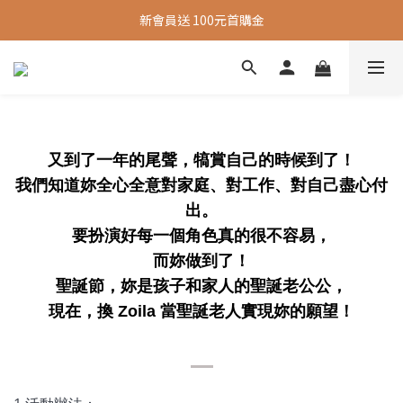
新會員送 100元首購金
新會員送 100元首購金
夏日旅行推薦包款9折，滿額再送很隨興托特包
新會員送 100元首購金
又到了一年的尾聲，
犒賞自己的時候到了！
我們知道妳全心全意對家庭、對工作、對自己盡心付
出。
要扮演好每一個角色真的很不容易，
而妳做到了！
聖誕節，妳是孩子和家人的聖誕老公公，
現在，換 Zoila 當聖誕老人實現妳的願望！