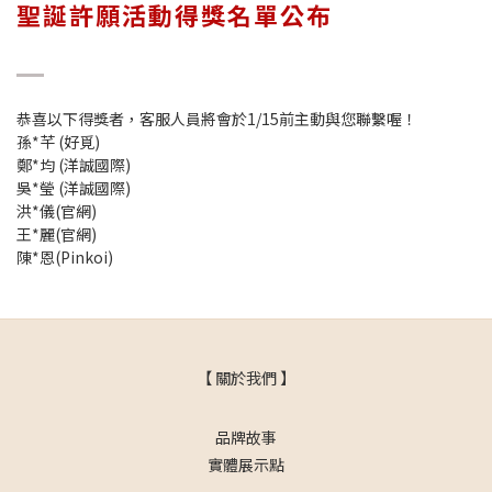
聖誕許願活動得獎名單公布
恭喜以下得獎者，客服人員將會於1/15前主動與您聯繫喔！
孫*芊 (好覓)
鄭*均 (洋誠國際)
吳*瑩 (洋誠國際)
洪*儀(官網)
王*麗(官網)
陳*恩(Pinkoi)
【 關於我們 】
品牌故事
實體展示點