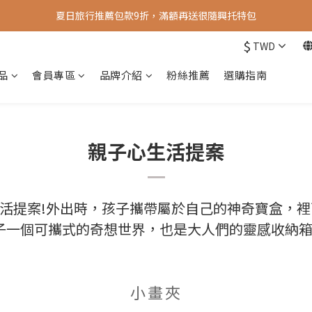
夏日旅行推薦包款9折，滿額再送很隨興托特包
新會員送 100元首購金
$
TWD
新會員送 100元首購金
品
會員專區
品牌介紹
粉絲推薦
選購指南
親子心生活提案
一項生活提案!外出時，孩子攜帶屬於自己的神奇寶盒
子一個可攜式的奇想世界，也是大人們的靈感收納
小畫夾