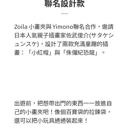
聯名設計款
Zoila 小畫夾與 Yimono聯名合作，邀請
日本人氣親子插畫家佐武俊介(サタケシ
ュンスケ)，設計了兩款充滿童趣的插
畫：「小紅帽」與「侏儸紀恐龍」。
出遊前，把想帶出門的東西一一放進自
己的小畫夾吧！像個百寶袋的拉鍊袋，
還可以把小玩具通通裝起來！