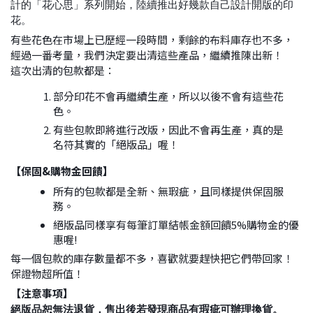
計的「花心思」系列開始，陸續推出好幾款自己設計開版的印
花。
有些花色在市場上已歷經一段時間，剩餘的布料庫存也不多，
經過一番考量，我們決定要出清這些產品，繼續推陳出新！
這次出清的包款都是：
部分印花不會再繼續生產，所以以後不會有這些花
色。
有些包款即將進行改版，因此不會再生產，真的是
名符其實的「絕版品」喔！
【保固&購物金回饋
】
所有的包款都是全新、無瑕疵，且同樣提供保固服
務。
絕版品同樣享有每筆訂單結帳金額回饋5%購物金的優
惠喔!
每一個包款的庫存數量都不多，喜歡就要趕快把它們帶回家！
保證物超所值！
【注意事項
】
絕版品恕無法退貨，售出後若發現商品有瑕疵可辦理換貨。