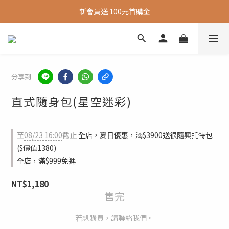
新會員送 100元首購金
新會員送 100元首購金
夏日旅行推薦包款9折，滿額再送很隨興托特包
新會員送 100元首購金
分享到
直式隨身包(星空迷彩)
至
08/23 16:00
截止
全店，夏日優惠，滿$3900送很隨興托特包
($價值1380)
全店，滿$999免運
NT$1,180
售完
若想購買，請聯絡我們。