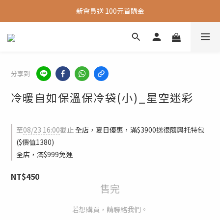
新會員送 100元首購金
新會員送 100元首購金
夏日旅行推薦包款9折，滿額再送很隨興托特包
新會員送 100元首購金
分享到
冷暖自如保溫保冷袋(小)_星空迷彩
至
08/23 16:00
截止
全店，夏日優惠，滿$3900送很隨興托特包
($價值1380)
全店，滿$999免運
NT$450
售完
若想購買，請聯絡我們。