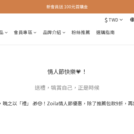
新會員送 100元首購金
新會員送 100元首購金
$
TWD
夏日旅行推薦包款9折，滿額再送很隨興托特包
品
會員專區
品牌介紹
粉絲推薦
選購指南
新會員送 100元首購金
情人節快樂💗！
送禮，犒賞自己，正是時候
之以「禮」 🎁😍！Zoila情人節優惠，除了推薦包款9折，