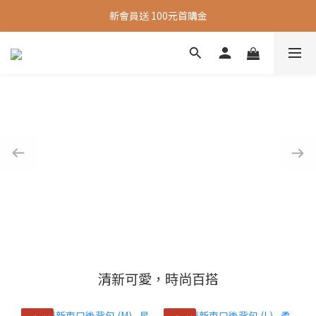
新會員送 100元首購金
新會員送 100元首購金
夏日旅行推薦包款9折，滿額再送很隨興托特包
新會員送 100元首購金
清新可愛，時尚百搭