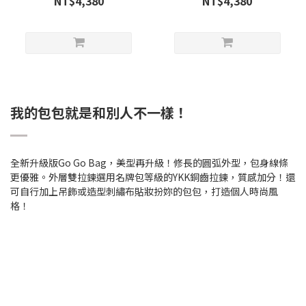
NT$4,380
NT$4,380
我的包包就是和別人不一樣！
全新升級版Go Go Bag，美型再升級！修長的圓弧外型，包身線條
更優雅。外層雙拉鍊選用名牌包等級的YKK銅齒拉鍊，質感加分！還
可自行加上吊飾或造型刺繡布貼妝扮妳的包包，打造個人時尚風
格！