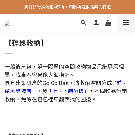
夏日旅行推薦包款9折，滿額再送很隨興托特包
新會員送 100元首購金
新會員送 100元首購金
【
輕鬆收納
】
一般後背包，單一隔層的空間收納物品只能層層相
疊，找東西容易像大海撈針。
具有建築概念的Go Go Bag，將收納空間分成
前
、
「
後棟
雙
隔層
，及
上
下層
分區
，
不同物品分開
」
「
、
」
收納，免除在包包裡東翻西找的困擾。