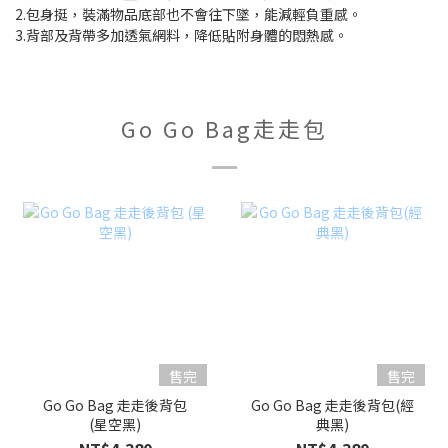
2.包身挺，裝滿物品底部也不會往下墜，能減輕負重感。
3.背部及背帶多加透氣網料，降低貼附身體的悶熱感。
Go Go Bag走走包
售完
售完
Go Go Bag 走走後背包
Go Go Bag 走走後背包(經
(星空黑)
典黑)