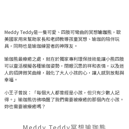
Meddy Teddy是⼀隻可愛、四肢可彎曲的冥想
瑜珈
熊，歐
美國家用來幫助家長和老師教導孩童冥想、瑜珈的陪伴玩
具，同時也是瑜珈練習者的神隊友。
瑜珈熊最療癒之處，就在於獨家專利環保技術能讓⼩熊四肢
可以靈活模擬各種瑜珈姿勢，閉眼沉思的祥和表情，以及迷
⼈的招牌微笑曲線，融化了⼤⼈⼩孩的⼼，讓人感到放鬆與
幸福。
小王子曾說：「每個大人都曾經是小孩，但只有少數人記
得。
」
瑜珈熊彷彿喚醒了我們需要被療癒的那個內在小孩。
妳也需要被療癒嗎？
Meddy Teddy冥想瑜珈熊