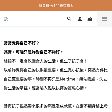
新會員送 100元首購金
新會員送 100元首購金
夏日旅行推薦包款9折，滿額再送很隨興托特包
新會員送 100元首購金
常常覺得自己不好？
其實，可能只是妳對自己不夠好。
結婚不一定會改變女人的生活，但生了孩子會！
以前妳覺得自己的快樂最重要，但生完小孩後，突然有件比
自己更重要的事。時間不再只是Me time，無法獨處、失去
對生活的掌控，經常陷入難以抉擇
的
複雜心情。
養育孩子雖然帶來很多的滿足及成就感，在奮不顧身踏上母