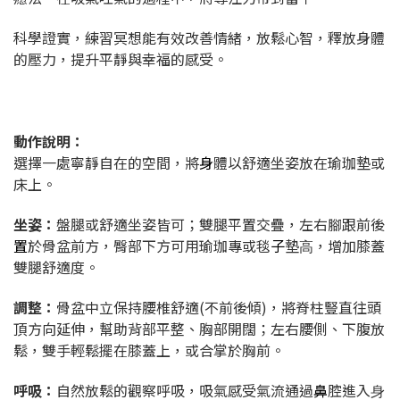
科學證實，練習冥想能有效改善情緒，放鬆心智，釋放身體
的壓力，提升平靜與幸福的感受。
動作說明：
選擇⼀處寧靜⾃在的空間，將
身
體以舒適坐姿放在瑜珈墊或
床上。
坐姿：
盤腿或舒適坐姿皆可；雙腿平置交疊，左右腳跟前後
置
於骨盆前⽅，臀部下⽅可⽤瑜珈專或毯
子
墊⾼，增加膝蓋
雙腿舒適度。
調整：
骨盆中立保持腰椎舒適(不前後傾)，將脊柱豎直往頭
頂⽅向延伸，幫助背部平整、胸部開闊；左右腰側、下腹放
鬆，雙⼿輕鬆擺在膝蓋上，或合掌於胸前。
呼吸：
⾃然放鬆的觀察呼吸，吸氣感受氣流通過
鼻
腔進入⾝