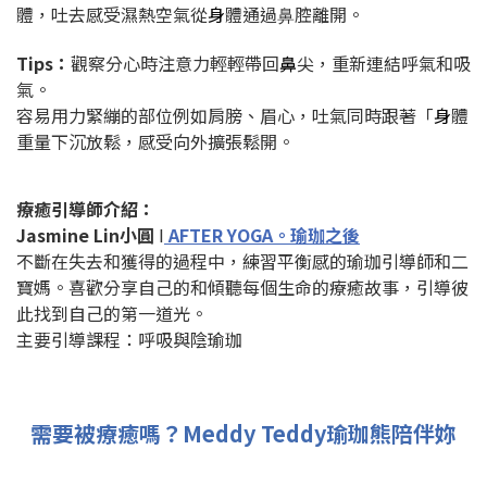
體，吐去感受濕熱空氣從
身
體通過⿐腔離開。
Tips：
觀察分⼼時注意⼒輕輕帶回
鼻
尖，重新連結呼氣和吸
氣。
容易⽤⼒緊繃的部位例如肩膀、眉⼼，吐氣同時跟著「
身
體
重量下沉放鬆，感受向外擴張鬆開。
療癒引導師介紹：
Jasmine Lin小圓
I
AFTER YOGA。瑜珈之後
不斷在失去和獲得的過程中，練習平衡感的瑜珈引導師和二
寶媽。喜歡分享自己的和傾聽每個生命的療癒故事，引導彼
此找到自己的第一道光。
主要引導課程：呼吸與陰瑜珈
需要被療癒嗎？Meddy Teddy瑜珈熊陪伴妳