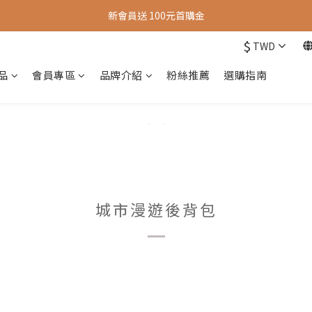
新會員送 100元首購金
新會員送 100元首購金
$
TWD
夏日旅行推薦包款9折，滿額再送很隨興托特包
品
會員專區
品牌介紹
粉絲推薦
選購指南
新會員送 100元首購金
城市漫遊後背包