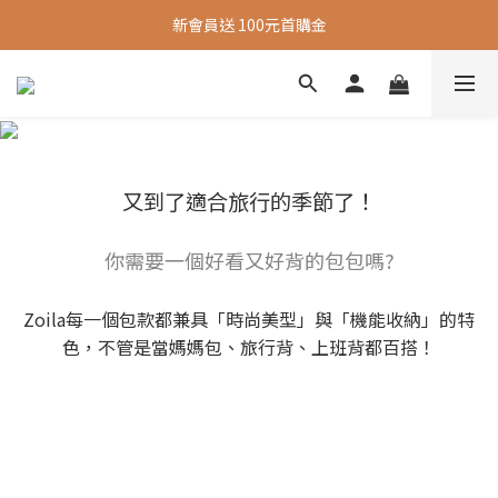
新會員送 100元首購金
新會員送 100元首購金
夏日旅行推薦包款9折，滿額再送很隨興托特包
新會員送 100元首購金
又到了適合旅行的季節了！
你需要一個好看又好背的包包嗎?
Zoila每一個包款都兼具「時尚美型」與「機能收納」的特
色，不管是當媽媽包、旅行背、上班背都百搭！