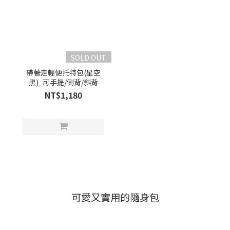
SOLD OUT
帶著走輕便托特包(星空
黑)_可手提/側背/斜背
NT$1,180
可愛又實用的隨身包