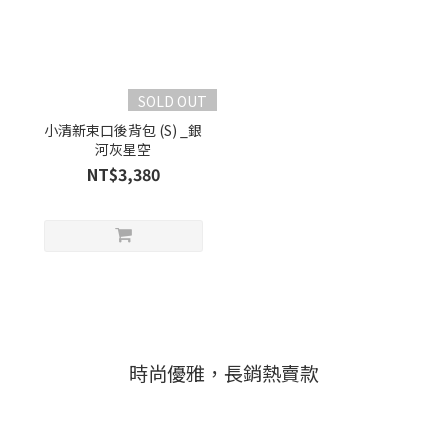
SOLD OUT
小清新束口後背包 (S) _銀
河灰星空
NT$3,380
時尚優雅，長銷熱賣款