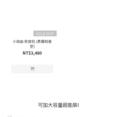
SOLD OUT
小自由 收放包 (柔霧粉星
空)
NT$3,480
可加大容量超能裝!