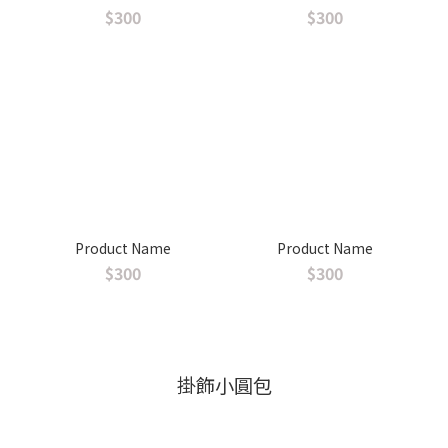
$300
$300
Product Name
Product Name
$300
$300
掛飾小圓包