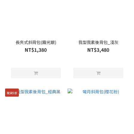
長夾式斜背包(霧光銀)
我型我素後背包_淺灰
NT$1,380
NT$3,480
現貨9折