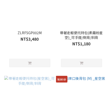
ZLRFSGP002M
帶著走輕便托特包(柔霧粉星
空)_可手提/側背/斜背
NT$3,480
NT$1,180
現貨9折