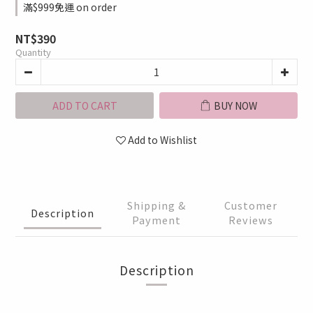
滿$999免運 on order
NT$390
Quantity
ADD TO CART
BUY NOW
Add to Wishlist
Shipping &
Customer
Description
Payment
Reviews
Description