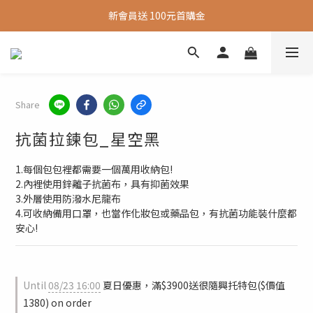
新會員送 100元首購金
新會員送 100元首購金
夏日旅行推薦包款9折，滿額再送很隨興托特包
新會員送 100元首購金
Share
抗菌拉鍊包_星空黑
1.每個包包裡都需要一個萬用收納包!
2.內裡使用鋅離子抗菌布，具有抑菌效果
3.外層使用防潑水尼龍布
4.可收納備用口罩，也當作化妝包或藥品包，有抗菌功能裝什麼都
安心!
Until
08/23 16:00
夏日優惠，滿$3900送很隨興托特包($價值
1380) on order