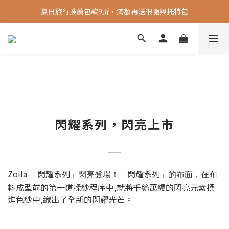
夏日旅行推薦包款9折，滿額再送很隨興托特包
新會員送 100元首購金
新會員送 100元首購金
閃耀系列，閃亮上市
Zoila
閃耀系列
閃耀系列
在布
「
」閃亮登場！
「
」的布面，
料成型前的第一道揉紗程序中,就將千絲萬縷的閃亮元素揉
進色紗中,織出了全新的閃耀光芒。