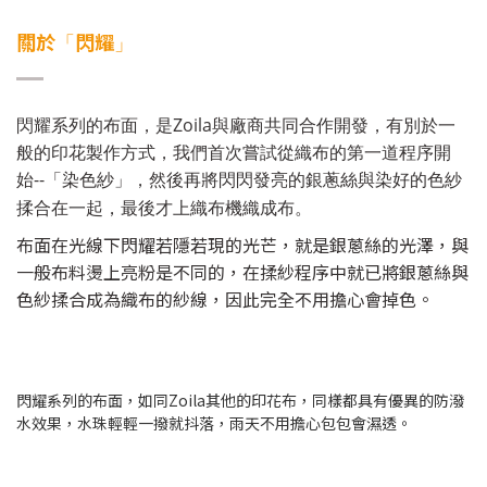
關於
閃耀
「
」
閃耀系列的布面，是Zoila與廠商共同合作開發，有別於一
般的印花製作方式，我們首次嘗試從織布的第一道程序開
始--
「染色紗
」，然後再將閃閃發亮的銀蔥絲與染好的色紗
揉合在一起，最後才上織布機織成布。
布面在光線下閃耀若隱若現的光芒，就是銀蔥絲的光澤，與
一般布料燙上亮粉是不同的，在揉紗程序中就已將銀蔥絲與
色紗揉合成為織布的紗線，因此完全不用擔心會掉色。
閃耀系列的布面，如同Zoila其他的印花布，同樣都具有優異的防潑
水效果，水珠輕輕一撥就抖落，雨天不用擔心包包會濕透。