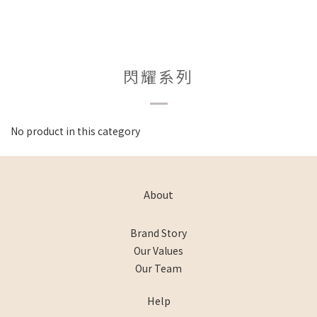
閃耀系列
No product in this category
About
Brand Story
Our Values
Our Team
Help