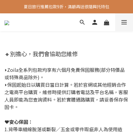
夏日旅行推薦包款9折，滿額再送很隨興托特包
新會員送 100元首購金
新會員送 100元首購金
🔸別擔心，我們會協助您維修
⏵Zoila全系列包款均享有六個月免費保固服務(部分特價品
或特殊商品除外)。
⏵保固起始日以購買日當日計算。若於官網或其他經銷合作
之電商平台購買，維修時提供訂購者電話及平台名稱，客服
人員即能為您查詢資料。若於實體通路購買，請妥善保存保
固卡。
❤️
安心保固：
1.背帶車縫線脫落或斷裂／五金或零件瑕疵非人為使用造