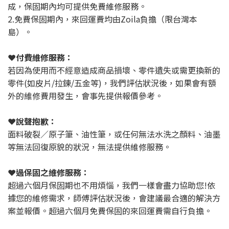
成，保固期內均可提供免費維修服務。
2.免費保固期內，來回運費均由Zoila負擔（限台灣本
島）。
❤️
付費維修服務：
若因為使用而不經意造成商品損壞、零件遺失或需更換新的
零件(如皮片/拉鍊/五金等)，我們評估狀況後，如果會有額
外的維修費用發生，會事先提供報價參考。
❤️
說聲抱歉：
面料破裂／原子筆、油性筆，或任何無法水洗之顏料、油墨
等無法回復原貌的狀況，無法提供維修服務。
❤️
過保固之維修服務：
超過六個月保固期也不用煩惱，我們一樣會盡力協助您!依
據您的維修需求，師傅評估狀況後，會建議最合適的解決方
案並報價。超過六個月免費保固的來回運費需自行負擔。