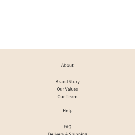
About
Brand Story
Our Values
Our Team
Help
FAQ
Delivery & Shipping