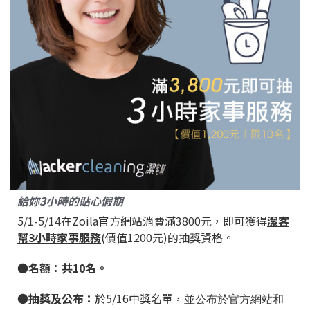
給妳
3
小時的貼心假期
5/1-5/14
在
Zoila
官方網站消費滿
3800
元，即可獲得
潔客
幫
3
小時家事服務
(
價值
1200
元
)
的抽獎資格。
●名額：共10名。
●
抽獎及公布：
於5/16
中獎名單，
並公布
於官方網站和