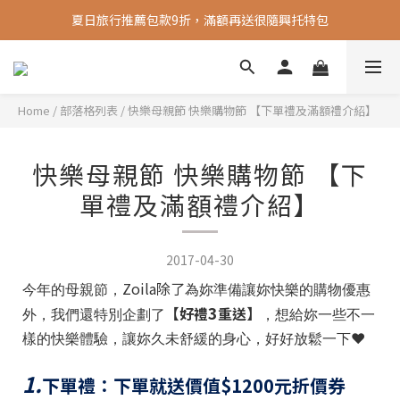
夏日旅行推薦包款9折，滿額再送很隨興托特包
新會員送 100元首購金
新會員送 100元首購金
Home
/
部落格列表
/
快樂母親節 快樂購物節 【下單禮及滿額禮介紹】
快樂母親節 快樂購物節 【下
單禮及滿額禮介紹】
2017-04-30
Zoila除了
今年的母親節，
為妳準備讓妳快樂的購物優惠
3
【好禮
重送】
外，我們還特別企劃了
，想給妳一些不一
❤
樣的快樂體驗，讓妳久未舒緩的身心，好好放鬆一下
1.
下單禮：下單就送價值$1200元折價券