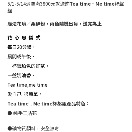
5/1-5/14
消費滿
3800
元就送妳
Tea time
．
Me time
杯盤
組
魔法花境／柔伊粉，兩色
隨機出貨，送完為止
花心思儀式
每日
20
分鐘，
晨間或午後，
一杯琥珀色的好茶，
一盤奶油香，
Tea time,me time.
愛自己
很簡單。
Tea time
Me time
產品特色：
．
杯盤組
●
純手工貼花
●礦物質顏料，安全無毒