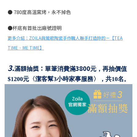
●
780
度高溫窯烤，永不掉色
●杯底有首批出廠號證明
更多介紹：ZOILA與鶯歌陶瓷手作職人聯手打造妳的－【
TEA
TIME
．
ME TIME
】
3.
滿額抽獎：單筆
3800
消費滿
元，再抽價值
$1200元〈潔客幫3小時家事服務〉，共10名
。