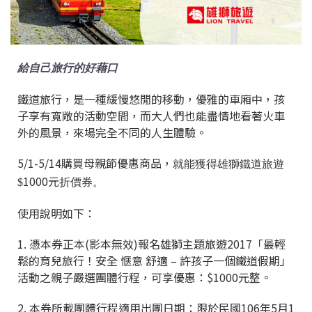
給自己旅行的好藉口
鐵道旅行，是一種緩慢悠閒的移動，優雅的車廂中，孩
子享有寬敞的活動空間，而大人們也能盡情地看著火車
外的風景，來場完全不同的人生體驗。
5/1-5/14購買母親節優惠商品，
就能獲得雄獅鐵道旅遊
1000元
$
折價券。
使用說明如下：
1.
憑本券正本
(
影本無效
)
報名雄獅主題旅遊
2017
「最輕
鬆的育兒旅行！安全
愜意
舒適
–
許孩子一個鐵道假期」
活動之親子嚴選團體行程，可享優惠：$1000元整。
2.
本券所載團體行程適用出團日期：限於民國
106
年
5
月
1