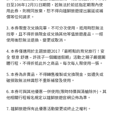
日至
106
年
12
月
31
日期間，若無法於前述指定期限內使
用此券，則視同放棄，恕不得向雄獅旅遊提出展延或補
償等任何請求。
3.
本券限壹次兌換完畢，不可分次使用，抵用時恕無法
找零，且不得折換現金或兌換其他等值旅遊產品，一經
使用後恕無法退換、變更或取消。
4.
本券僅適用於主題旅遊
2017
「最輕鬆的育兒旅行！安
全
愜意
舒適
–
許孩子一個鐵道假期」活動之親子嚴選團
體行程，不得折抵此外之商品。每次每人限使用一張。
5.
本券為非賣品，不得轉售複製或兌換現金，如遺失或
破損致無法辨識恕不重新補發及使用。
6.
本券可與其他優惠一併使用
(
限時特價與清艙除外
)
。其
他相關行程報名規定以雄獅旅遊官網公佈為準。
7.
雄獅旅遊保有此優惠活動變更或終止之權利。