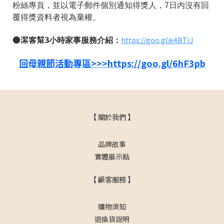
7
粉絲專頁，並以電子郵件個別通知得獎人，
日內沒有回
覆得獎資料者視為棄權。
●
潔客幫
3
https://goo.gl/e4BTiJ
小時家事服務介紹：
回母親節活動專區>>>https://goo.gl/6hF3pb
【 關於我們 】
品牌故事
實體展示點
【 顧客服務 】
購物須知
退換貨說明