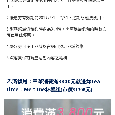
1.
本優惠券每組帳號限使用乙次，且不得與其他優惠併
用。
2.
優惠券有效期間
2017/5/1 – 7/31
，逾期恕無法使用。
3.
潔客幫最低預約時數為
3
小時，需滿足最低預約時數方
可使用此優惠。
4.
優惠券可使用區域以官網可預訂區域為準
5.
潔客幫保有調整活動內容之權利。
2.
滿額贈：單筆
3800
Tea
消費滿
元就送妳
time
Me time
．
杯盤組(市價$1398元)